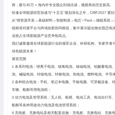
商，吸引45万 + 海内外专业观众到场洽谈，规模再创历史新高。
恰逢全球能源转型加速与“十五五”规划深化之年，CIBF2027 
从“锂资源开发→基础材料→智能制造→电芯 / Pack→储能系
链精准对接平台与跨域创新协同枢纽，集中展示硫化物全固态电
业抢占全球新能源产业竞争制高点。
我们诚挚邀请全球新能源行业的领军企业、科研机构、专家学者
绿色能源未来！
展览范围
1.各系列电池：锂离子电池、镍氢电池、镍镉电池、铅酸蓄电池
池、碱锰电池、锌镍电池、锌银电池、热电池、燃料电池、半导
2.各种组合电池：手机、笔记本电脑、平板电脑、可穿戴设备、
车辆、船舶等用电池组；
3.动力电池及管理系统：无人机、航模、电动工具、电动自行车
船舶等各种用途动力电池及电池管理系统；
4.充电桩、充换电站及相关配套设施：充电桩、充换电站、充换电