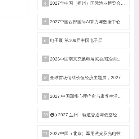
4
2027年中国（福州）国际渔业博览会|福州渔博会
5
2027中国西部国际AI算力与数据中心液冷产业展览会
6
电子展-第109届中国电子展
7
2026中国南京充换电展览会/综合能源服务站博览会
8
全球首场情绪价值经济主题展，2027郑州国际情绪价值经济博览会
9
2027 中国郑州心理疗愈与康养生活产业博览会
10
🚇✈️2027 兰州・轨道交通与低空经济展览会即将启幕！
11
2027中国（北京）军用激光及光电技术展览会