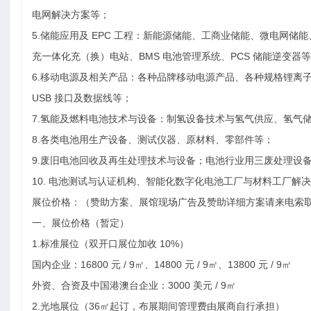
电网解决方案等；
5.储能应用及 EPC 工程：新能源储能、工商业储能、微电网
充一体化充（换）电站、BMS 电池管理系统、PCS 储能逆变
6.移动电源及相关产品：各种品牌移动电源产品、各种规格锂离子电
USB 接口及数据线等；
7.氢能及燃料电池技术与设备：制氢设备技术与氢气供应、氢气
8.各类电池用生产设备、测试仪器、原材料、零部件等；
9.废旧电池回收及再生处理技术与设备；电池行业用三废处理设
10. 电池测试与认证机构、智能化数字化电池工厂与材料工厂解
展位价格：（赞助方案、展馆现场广告及赞助详细方案请来电索
一、展位价格（暂定）
1.标准展位（双开口展位加收 10%）
国内企业：16800 元 / 9㎡、14800 元 / 9㎡、13800 元 / 9㎡
外资、合资及中国港澳台企业：3000 美元 / 9㎡
2.光地展位（36㎡起订，布展期间管理费由展商自行承担）