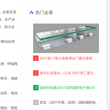
势，全景呈现
热门会展
地、全产业
果，助力企
手驱动全球
1
2027第17届云南建博会门窗业整装定制智能家居卫浴建材展会
电池、锌锰电
2
液冷行业展会—LCIE 2027第三届大湾区国际液冷产业大会暨展览会（深圳）
和客车、地铁
3
国防科技展|2027深圳国防电子展4月9日启幕
电动车、电动
4
官宣：2027中国（深圳）国际国防电子博览会
站 - 智能