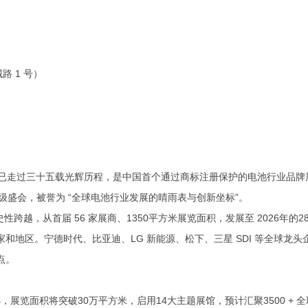
 1 号）
BF）已走过三十五载光辉历程，是中国首个通过商标注册保护的电池行业品
级盛会，被誉为 “全球电池行业发展的晴雨表与创新坐标”。
历史性跨越，从首届 56 家展商、1350平方米展览面积，发展至 2026年的
个国家和地区。宁德时代、比亚迪、LG 新能源、松下、三星 SDI 等全球龙
点。
举办，展览面积将突破30万平方米，启用14大主题展馆，预计汇聚3500 + 