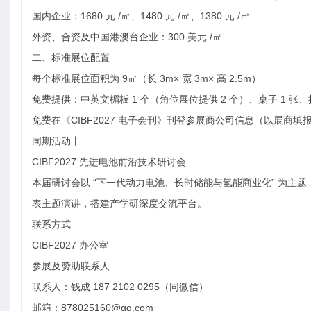
国内企业：1680 元 /㎡、1480 元 /㎡、1380 元 /㎡
外资、合资及中国港澳台企业：300 美元 /㎡
二、标准展位配置
每个标准展位面积为 9㎡（长 3m× 宽 3m× 高 2.5m）
免费提供：中英文楣板 1 个（角位展位提供 2 个）、桌子 1 张、折叠
免费在《CIBF2027 电子会刊》刊登参展商公司信息（以展商填
同期活动丨
CIBF2027 先进电池前沿技术研讨会
本届研讨会以 “下一代动力电池、长时储能与氢能商业化” 为
表主题演讲，搭建产学研深度交流平台。
联系方式
CIBF2027 办公室
参展及赞助联系人
联系人：钱成 187 2102 0295（同微信）
邮箱：878025160@qq.com