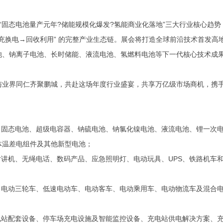
紧扣“固态电池量产元年?储能规模化爆发?氢能商业化落地”三大行业核心趋
统→充换电→回收利用” 的完整产业生态链。展会将打造全球前沿技术首发高
池、钠离子电池、长时储能、液流电池、氢燃料电池等下一代核心技术成
与业界同仁齐聚鹏城，共赴这场年度行业盛宴，共享万亿级市场商机，携
、固态电池、超级电容器、钠硫电池、钠氯化镍电池、液流电池、锂一次
体温差电组件及其他新型电池；
对讲机、无绳电话、数码产品、应急照明灯、电动玩具、UPS、铁路机车
、电动三轮车、低速电动车、电动客车、电动乘用车、电动物流车及混合
站配套设备、停车场充电设施及智能监控设备、充电站供电解决方案、充电