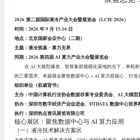
2026
第二届国际液冷产业大会暨展览会（LCIE 2026）
时间：2026 年 9 月 15-16 日
地点：北京国家会议中心（二期）
主题：液冷筑基・算力无界
同期：2026 第四届 AI 算力产业大会暨展览会
在 AI 大模型爆发、智算集群规模化落地的当下，单机
的三重需求。本届展会聚焦数据中心 + AI 算力双核心，
组织单位（权威背书）
主办：中国计算机行业协会数据存算专业委员会、AI 大模型
协办：深圳市数字经济产业促进会、DTDATA 数据中心世界
执行：深圳热点资讯展览有限公司
核心展区：聚焦数据中心与 AI 算力应用
（一）液冷技术解决方案区
冷板式液冷：
AI
服务器冷板、
CDU
冷却分配单元、机柜级