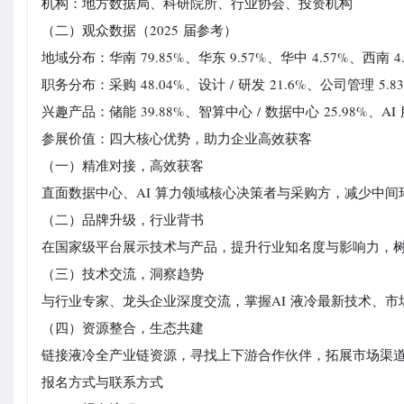
机构：地方数据局、科研院所、行业协会、投资机构
（二）观众数据（
2025
届参考）
地域分布：华南
79.85%
、华东
9.57%
、华中
4.57%
、西南
4
职务分布：采购
48.04%
、设计
/
研发
21.6%
、公司管理
5.8
兴趣产品：储能
39.88%
、智算中心
/
数据中心
25.98%
、
AI
参展价值：四大核心优势，助力企业高效获客
（一）精准对接，高效获客
直面数据中心、
AI
算力领域核心决策者与采购方，减少中间
（二）品牌升级，行业背书
在国家级平台展示技术与产品，提升行业知名度与影响力，
（三）技术交流，洞察趋势
与行业专家、龙头企业深度交流，掌握
AI
液冷最新技术、市
（四）资源整合，生态共建
链接液冷全产业链资源，寻找上下游合作伙伴，拓展市场渠
报名方式与联系方式