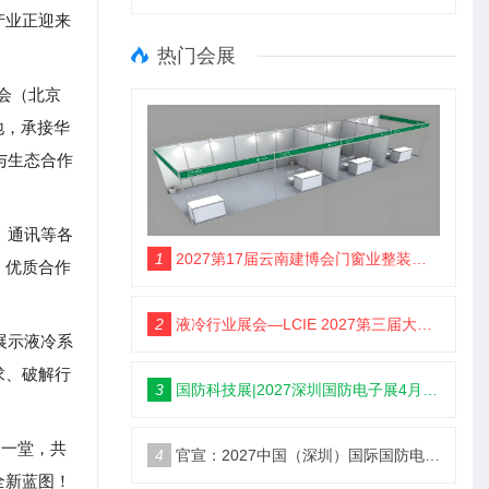
产业正迎来
热门会展
览会（北京
地，承接华
与生态合作
、通讯等各
1
2027第17届云南建博会门窗业整装定制智能家居卫浴建材展会
、优质合作
2
液冷行业展会—LCIE 2027第三届大湾区国际液冷产业大会暨展览会（深圳）
展示液冷系
求、破解行
3
国防科技展|2027深圳国防电子展4月9日启幕
聚一堂，共
4
官宣：2027中国（深圳）国际国防电子博览会
全新蓝图！