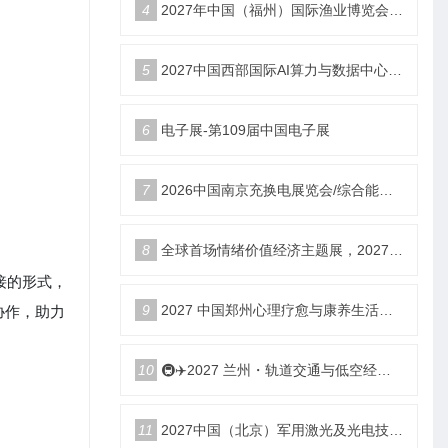
4
2027年中国（福州）国际渔业博览会|福州渔博会
5
2027中国西部国际AI算力与数据中心液冷产业展览会
6
电子展-第109届中国电子展
7
2026中国南京充换电展览会/综合能源服务站博览会
8
全球首场情绪价值经济主题展，2027郑州国际情绪价值经济博览会
接的形式，
协作，助力
9
2027 中国郑州心理疗愈与康养生活产业博览会
10
🚇✈️2027 兰州・轨道交通与低空经济展览会即将启幕！
11
2027中国（北京）军用激光及光电技术展览会