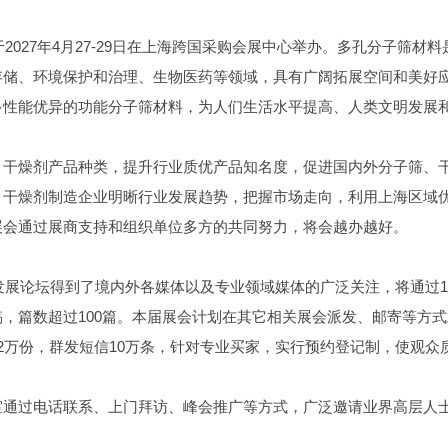
2027年4月27-29日在上海跨国采购会展中心举办。多孔分子筛材
存储、环境保护和治理、生物医药等领域，具有广阔拓展空间和美好
多性能优异的功能分子筛材料，为人们生活水平提高、人类文明发展
、干燥剂产品种类，提升行业质优产品知名度，促进国内外分子筛、
、干燥剂制造企业明晰行业发展趋势，把握市场走向，利用上海区域
展会通过展商支持和组织单位多方的共同努力，将会越办越好。
发展论坛得到了境内外各媒体以及专业领域媒体的广泛关注，将通过1
，篇数超过100篇。本届展会计划在其它相关展会派发、邮寄等方
2万份，群发短信10万条，针对专业买家，实行预约登记制，使观众
室通过电话联系、上门拜访、峰会推广等方式，广泛邀请业界高层人