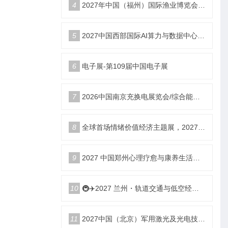
4
2027年中国（福州）国际渔业博览会|福州渔博会
5
2027中国西部国际AI算力与数据中心液冷产业展览会
6
电子展-第109届中国电子展
7
2026中国南京充换电展览会/综合能源服务站博览会
8
全球首场情绪价值经济主题展，2027郑州国际情绪价值经济博览会
9
2027 中国郑州心理疗愈与康养生活产业博览会
10
🚇✈️2027 兰州・轨道交通与低空经济展览会即将启幕！
11
2027中国（北京）军用激光及光电技术展览会