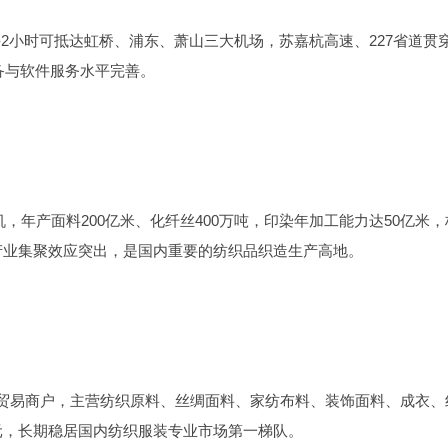
‑
2小时可抵达虹桥、浦东、萧山三大机场，苏嘉杭高速、227省道贯
备与软件服务水平完善。
机，年产面料200亿米、化纤丝400万吨，印染年加工能力达50亿米
产业集聚效应突出，是国内重要的纺织品织造生产高地。
纺织贸易商户，主营纺织原料、丝绸面料、家纺布料、装饰面料、成衣
元，长期稳居国内纺织服装专业市场第一梯队。