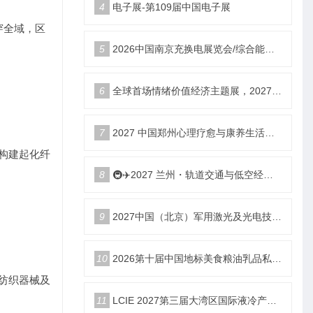
4
电子展-第109届中国电子展
穿全域，区
5
2026中国南京充换电展览会/综合能源服务站博览会
6
全球首场情绪价值经济主题展，2027郑州国际情绪价值经济博览会
7
2027 中国郑州心理疗愈与康养生活产业博览会
，构建起化纤
8
🚇✈️2027 兰州・轨道交通与低空经济展览会即将启幕！
9
2027中国（北京）军用激光及光电技术展览会
10
2026第十届中国地标美食粮油乳品私域新渠道团长大会
、纺织器械及
11
LCIE 2027第三届大湾区国际液冷产业大会暨展览会（深圳）