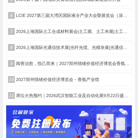
6
LCIE 2027第三届大湾区国际液冷产业大会暨展览会（深圳）
7
2026上海国际土工合成材料展会|土工膜、土工布展|土工合成材料仪器、设备展览会
8
2026上海国际光通信技术展|光纤光缆、光模块展|光通信设备展览会
9
闻香治愈，悦己而来｜2027郑州情绪价值经济博览会香氛产业馆
10
2027郑州情绪价值经济博览会・香氛产业馆
11
席位火热预约｜2026武汉智能工业及自动化展9月22日盛大开幕