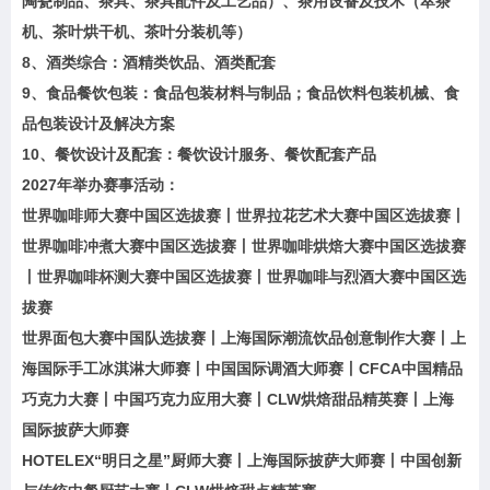
陶瓷制品、茶具、茶具配件及工艺品）、茶用设备及技术（萃茶
机、茶叶烘干机、茶叶分装机等）
8、酒类综合：酒精类饮品、酒类配套
9、食品餐饮包装：食品包装材料与制品；食品饮料包装机械、食
品包装设计及解决方案
10、餐饮设计及配套：餐饮设计服务、餐饮配套产品
2027年举办赛事活动：
世界咖啡师大赛中国区选拔赛丨世界拉花艺术大赛中国区选拔赛丨
世界咖啡冲煮大赛中国区选拔赛丨世界咖啡烘焙大赛中国区选拔赛
丨世界咖啡杯测大赛中国区选拔赛丨世界咖啡与烈酒大赛中国区选
拔赛
世界面包大赛中国队选拔赛丨上海国际潮流饮品创意制作大赛丨上
海国际手工冰淇淋大师赛丨中国国际调酒大师赛丨CFCA中国精品
巧克力大赛丨中国巧克力应用大赛丨CLW烘焙甜品精英赛丨上海
国际披萨大师赛
HOTELEX“明日之星”厨师大赛丨上海国际披萨大师赛丨中国创新