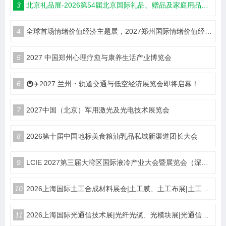
3
北京礼品展-2026第54届北京国际礼品、赠品及家庭用品展览会
4
全球首场情绪价值经济主题展，2027郑州国际情绪价值经济博览会
5
2027 中国郑州心理疗愈与康养生活产业博览会
6
🚇✈️2027 兰州・轨道交通与低空经济展览会即将启幕！
7
2027中国（北京）军用激光及光电技术展览会
8
2026第十届中国地标美食粮油乳品私域新渠道团长大会
9
LCIE 2027第三届大湾区国际液冷产业大会暨展览会（深圳）
10
2026上海国际土工合成材料展会|土工膜、土工布展|土工合成材料仪器、设备展览会
11
2026上海国际光通信技术展|光纤光缆、光模块展|光通信设备展览会