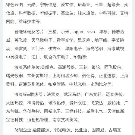
绿色云图、云酷、宁畅信息、爱立信、诺基亚、三星、超聚变、奕
信通、科华数据、华鲲振宇、英业达、烽火通信、中科可控、艾特
网能、维谛技术等;
智能终端及芯片：三星、小米、oppo、vivo、华硕、德赛西
威、英飞凌、天马微电子、舜宇光学、黑芝麻，地平线、字节跳
动、法雷奥、西门子、佛吉亚、华阳电子、海光芯创、海康威视、
中兴微电子、汇川、联合汽车电子、华勤等;
液冷系统单位:英维克、高澜股份、三花、银轮、同飞股份、
曙光数创、常州贺斯特、上海柯垓冷却、倍仕得、正北连接、上海
蓝科、诺通苏州流体、帕卓管路、中航光电、史陶比尔等;
液冷板&散热器：法雷奥、武汉马勒、广东文轩、迈泰热传、
大图热控、祥博传热、讯冷热传、贵州永红、飞荣达、威铂驰、广
东莹帆、华创热控、同裕电子、三烨科技、威腾电气、天津豫新、
宝德科技、恒创热管理、南京艾科美等;
储能企业:融捷能源、阳光电源、比亚迪、固德威、古瑞瓦