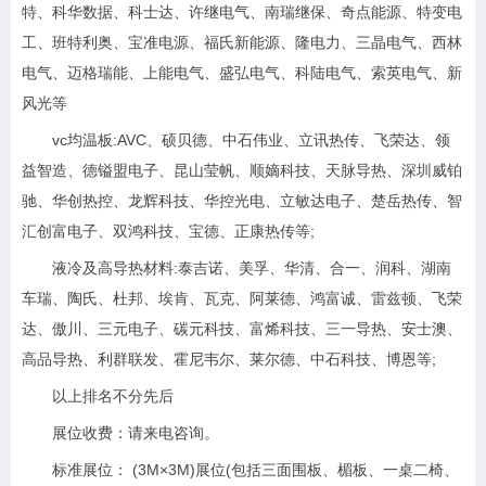
特、科华数据、科士达、许继电气、南瑞继保、奇点能源、特变电
工、班特利奥、宝准电源、福氏新能源、隆电力、三晶电气、西林
电气、迈格瑞能、上能电气、盛弘电气、科陆电气、索英电气、新
风光等
vc均温板:AVC、硕贝德、中石伟业、立讯热传、飞荣达、领
益智造、德镒盟电子、昆山莹帆、顺嫡科技、天脉导热、深圳威铂
驰、华创热控、龙辉科技、华控光电、立敏达电子、楚岳热传、智
汇创富电子、双鸿科技、宝德、正康热传等;
液冷及高导热材料:泰吉诺、美孚、华清、合一、润科、湖南
车瑞、陶氏、杜邦、埃肯、瓦克、阿莱德、鸿富诚、雷兹顿、飞荣
达、傲川、三元电子、碳元科技、富烯科技、三一导热、安士澳、
高品导热、利群联发、霍尼韦尔、莱尔德、中石科技、博恩等;
以上排名不分先后
展位收费：请来电咨询。
标准展位： (3M×3M)展位(包括三面围板、楣板、一桌二椅、