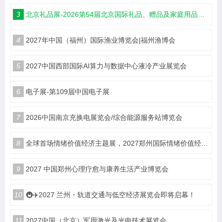
3
北京礼品展-2026第54届北京国际礼品、赠品及家庭用品展览会
4
2027年中国（福州）国际渔业博览会|福州渔博会
5
2027中国西部国际AI算力与数据中心液冷产业展览会
6
电子展-第109届中国电子展
7
2026中国南京充换电展览会/综合能源服务站博览会
8
全球首场情绪价值经济主题展，2027郑州国际情绪价值经济博览会
9
2027 中国郑州心理疗愈与康养生活产业博览会
10
🚇✈️2027 兰州・轨道交通与低空经济展览会即将启幕！
11
2027中国（北京）军用激光及光电技术展览会