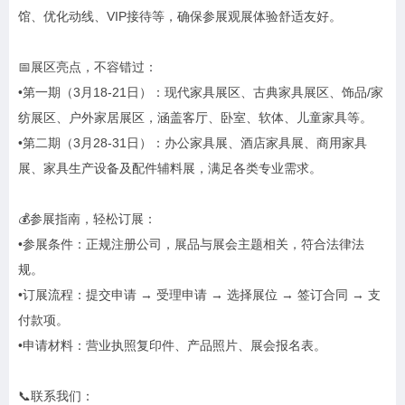
馆、优化动线、VIP接待等，确保参展观展体验舒适友好。
📅展区亮点，不容错过：
•第一期（3月18-21日）：现代家具展区、古典家具展区、饰品/家
纺展区、户外家居展区，涵盖客厅、卧室、软体、儿童家具等。
•第二期（3月28-31日）：办公家具展、酒店家具展、商用家具
展、家具生产设备及配件辅料展，满足各类专业需求。
💰参展指南，轻松订展：
•参展条件：正规注册公司，展品与展会主题相关，符合法律法
规。
•订展流程：提交申请 → 受理申请 → 选择展位 → 签订合同 → 支
付款项。
•申请材料：营业执照复印件、产品照片、展会报名表。
📞联系我们：