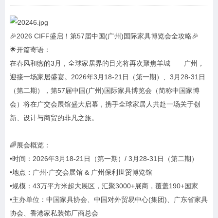
🎉2026 CIFF盛启！第57届中国(广州)国际家具博览会全攻略🎉
🌟开篇寄语：
在春风和煦的3月，全球家居界的目光将再次聚焦羊城——广州，
迎接一场家居盛宴。2026年3月18-21日（第一期）、3月28-31日
（第二期），第57届中国(广州)国际家具博览会（简称中国家博
会）将在广交会展馆盛大启幕，携手全球家居人共赴一场关于创
新、设计与商贸的非凡之旅。
🌈展会概览：
•时间：2026年3月18-21日（第一期）/ 3月28-31日（第二期）
•地点：广州·广交会展馆 & 广州保利世贸博览馆
•规模：43万平方米超大展区，汇聚3000+展商，覆盖190+国家
•主办单位：中国家具协会、中国对外贸易中心(集团)、广东省家具
协会、香港家私装饰厂商总会