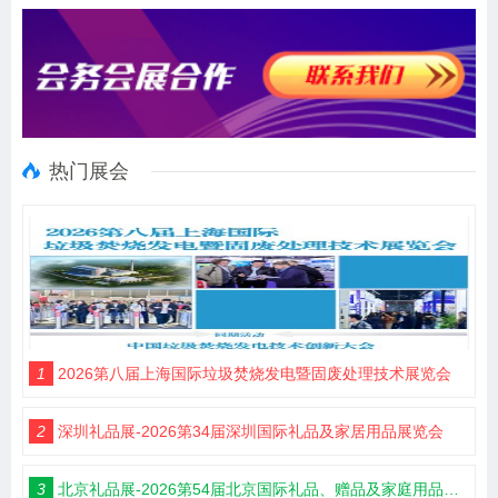
热门展会
1
2026第八届上海国际垃圾焚烧发电暨固废处理技术展览会
2
深圳礼品展-2026第34届深圳国际礼品及家居用品展览会
3
北京礼品展-2026第54届北京国际礼品、赠品及家庭用品展览会