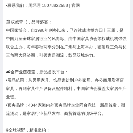
•联系我们：周经理 18078822558 | 官网
🏛️权威背书，品牌盛宴：
中国家博会，自1998年创办以来，已连续成功举办四十三届，是
中国乃至全球家居行业的风向标。由中国家具协会等权威机构强强
联合主办，每年春秋两季分别在广州与上海举办，辐射珠三角与长
三角两大经济圈，引领家居潮流，彰显双城魅力。
🛋️全产业链覆盖，新品首发平台：
•展品范围：从民用家具、饰品家纺到户外家居、办公商用及酒店
家具，再到家具生产设备及配件辅料，中国家博会覆盖大家居全产
业链。
•顶尖品牌：4344家海内外顶尖品牌企业同台竞技，新品首发，潮
流涌动，是家居行业新品发布、商贸首选的顶级平台。
🌐全球视野，精准邀约：