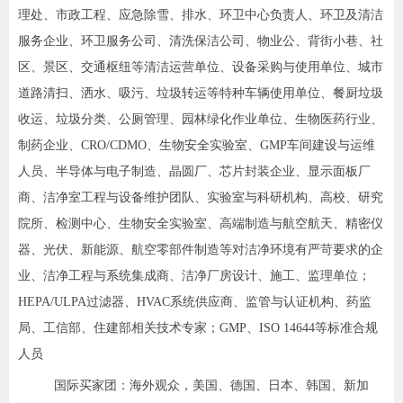
理处、市政工程、应急除雪、排水、环卫中心负责人、环卫及清洁
服务企业
、环卫服务公司、清洗保洁公司、物业公、背街小巷、社
区、景区、交通枢纽等清洁运营单位、设备采购与使用单位
、城市
道路清扫、洒水、吸污、垃圾转运等特种车辆使用单位、餐厨垃圾
收运、垃圾分类、公厕管理、园林绿化作业单位、生物医药行业
、
制药企业、CRO/CDMO、生物安全实验室、GMP车间建设与运维
人员、半导体与电子制造
、晶圆厂、芯片封装企业、显示面板厂
商、洁净室工程与设备维护团队、实验室与科研机构
、高校、研究
院所、检测中心、生物安全实验室、高端制造与航空航天
、精密仪
器、光伏、新能源、航空零部件制造等对洁净环境有严苛要求的企
业、洁净工程与系统集成商
、洁净厂房设计、施工、监理单位；
HEPA/ULPA过滤器、HVAC系统供应商、监管与认证机构
、药监
局、工信部、住建部相关技术专家；GMP、ISO 14644等标准合规
人员
国际买家团
：海外观众，美国、德国、日本、韩国、新加