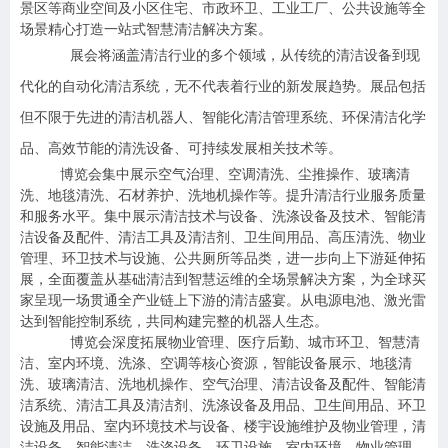
景区等商业空间及小区住宅、市政环卫、工业工厂、公共设施等全
场景精心打造一站式智慧清洁解决方案。
展会将涵盖清洁行业的多个领域，从传统的清洁设备到现
代化的自动化清洁系统，无不代表着行业的新发展趋势。展品包括
但不限于先进的清洁机器人、智能化清洁管理系统、环保清洁化学
品、高效节能的清洗设备、可持续发展相关技术等。
博览会集中展示空气治理、空调清洗、尘推操作、玻璃清
洗、地毯清洗、石材养护、洗地机操作等。提升清洁行业服务质量
和服务水平。集中展示清洁技术与设备、洗涤设备及技术、智能清
洁设备及配件、清洁工具及清洁剂、卫生间用品、高压清洗、物业
管理、环卫技术与设施、公共厕所等品类，进一步向上下游延伸拓
展，全面覆盖从基础清洁到智慧运维的全场景解决方案，为全球买
家呈现一场贯通全产业链上下游的清洁盛宴。从电源电池、激光雷
达到智能控制系统，共同构建完整的机器人生态。
博览会深度拓展物业管理、医疗后勤、城市环卫、智慧清
洁、室内环境、洗涤、空调等核心资源，智能设备展示、地毯清
洗、玻璃清洁、洗地机操作、空气治理、清洁设备及配件、智能清
洁系统、清洁工具及清洁剂、洗涤设备及用品、卫生间用品、环卫
设施及用品、室内环境技术与设备、楼宇设施维护及物业管理，清
洁设备、智能清洁、洗涤设备、环卫设施、室内环境、物业管理，