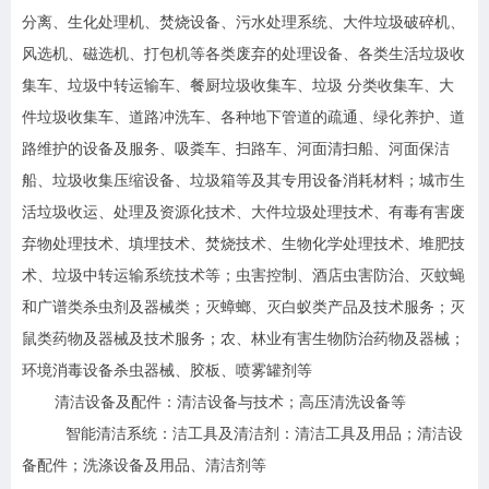
分离、生化处理机、焚烧设备、污水处理系统、大件垃圾破碎机、
风选机、磁选机、打包机等各类废弃的处理设备、各类生活垃圾收
集车、垃圾中转运输车、餐厨垃圾收集车、垃圾 分类收集车、大
件垃圾收集车、道路冲洗车、各种地下管道的疏通、绿化养护、道
路维护的设备及服务、吸粪车、扫路车、河面清扫船、河面保洁
船、垃圾收集压缩设备、垃圾箱等及其专用设备消耗材料；城市生
活垃圾收运、处理及资源化技术、大件垃圾处理技术、有毒有害废
弃物处理技术、填埋技术、焚烧技术、生物化学处理技术、堆肥技
术、垃圾中转运输系统技术等；虫害控制、酒店虫害防治、灭蚊蝇
和广谱类杀虫剂及器械类；灭蟑螂、灭白蚁类产品及技术服务；灭
鼠类药物及器械及技术服务；农、林业有害生物防治药物及器械；
环境消毒设备杀虫器械、胶板、喷雾罐剂等
清洁设备及配件：清洁设备与技术；高压清洗设备等
智能清洁系统：洁工具及清洁剂：清洁工具及用品；清洁设
备配件；洗涤设备及用品、清洁剂等