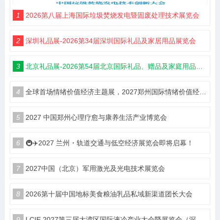
1
2026第八届上海国际垃圾焚烧发电暨固废处理技术展览会
2
深圳礼品展-2026第34届深圳国际礼品及家居用品展览会
3
北京礼品展-2026第54届北京国际礼品、赠品及家庭用品展览会
4
全球首场情绪价值经济主题展，2027郑州国际情绪价值经济博览会
5
2027 中国郑州心理疗愈与康养生活产业博览会
6
🚇✈️2027 兰州・轨道交通与低空经济展览会即将启幕！
7
2027中国（北京）军用激光及光电技术展览会
8
2026第十届中国地标美食粮油乳品私域新渠道团长大会
9
LCIE 2027第三届大湾区国际液冷产业大会暨展览会（深圳）