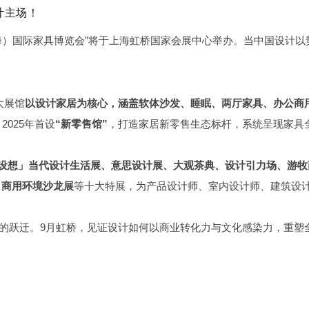
计主场！
国（上海）国际家具博览会”将于上海虹桥国家会展中心举办。当中国设计
。
大展馆
以设计家居为核心，涵盖软体沙发、睡眠、两厅家具、办公商
2025年首设
“新零售馆”
，打造家居新零售生态标杆，系统呈现家具
、「设想」当代设计生活展、意思设计展、大观茶典、设计引力场、游牧
华、商用环境沙龙展
等十大特展，为产品设计师、室内设计师、建筑设
生态”的跃迁。9月虹桥，见证设计如何以商业转化力与文化感染力，重塑