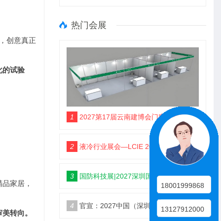
热门会展
融，创意真正
化的试验
1
2027第17届云南建博会门窗业整装定制智能家居卫浴建材展会
2
液冷行业展会—LCIE 2027第三届大湾区国际液冷产业大会暨展览会（深圳）
3
国防科技展|2027深圳国防电子展4月9日启幕
精品家居，
18001999868
4
官宣：2027中国（深圳）国际国防电子博览会
13127912000
审美转向。