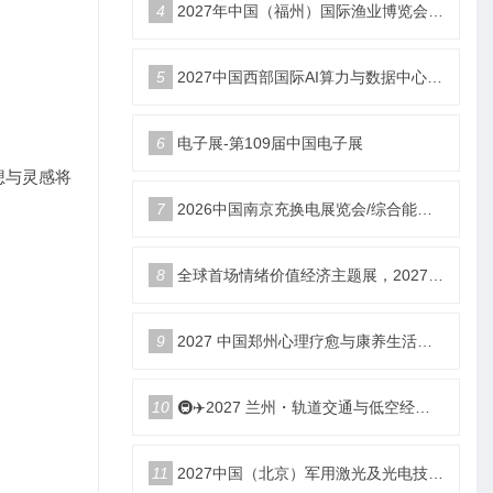
4
2027年中国（福州）国际渔业博览会|福州渔博会
5
2027中国西部国际AI算力与数据中心液冷产业展览会
6
电子展-第109届中国电子展
想与灵感将
7
2026中国南京充换电展览会/综合能源服务站博览会
8
全球首场情绪价值经济主题展，2027郑州国际情绪价值经济博览会
9
2027 中国郑州心理疗愈与康养生活产业博览会
10
🚇✈️2027 兰州・轨道交通与低空经济展览会即将启幕！
11
2027中国（北京）军用激光及光电技术展览会