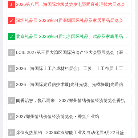
1
2026第八届上海国际垃圾焚烧发电暨固废处理技术展览会
2
深圳礼品展-2026第34届深圳国际礼品及家居用品展览会
3
北京礼品展-2026第54届北京国际礼品、赠品及家庭用品展览会
4
LCIE 2027第三届大湾区国际液冷产业大会暨展览会（深圳）
5
2026上海国际土工合成材料展会|土工膜、土工布展|土工合成材料仪器、设备展览会
6
2026上海国际光通信技术展|光纤光缆、光模块展|光通信设备展览会
7
闻香治愈，悦己而来｜2027郑州情绪价值经济博览会香氛产业馆
8
2027郑州情绪价值经济博览会・香氛产业馆
9
席位火热预约｜2026武汉智能工业及自动化展9月22日盛大开幕