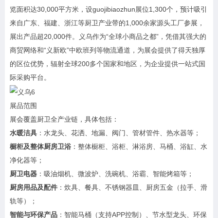
览面积达30,000平方米，设guojibiaozhun展位1,300个，预计吸引
来自广东、福建、浙江等厨卫产业带的1,000余家源头工厂参展，
展出产品超20,000件。义乌作为“全球小商品之都”，凭借其强大的
商贸网络和“义新欧”中欧班列等物流通道，为展会提供了得天独厚
的区位优势，辐射全球200多个国家和地区，为企业提供一站式国
际采购平台。
展品范围
展会覆盖厨卫全产业链，具体包括：
水暖洁具
：水龙头、花洒、地漏、阀门、管材管件、热水器等；
橱柜及整体厨房卫浴
：整体橱柜、浴柜、淋浴房、马桶、浴缸、水
净化器等；
厨卫电器
：吸油烟机、微波炉、洗碗机、浴霸、智能烤箱等；
厨房用品及配件
：炊具、餐具、不锈钢器皿、厨房五金（拉手、滑
轨等）；
智能与环保产品
：智能马桶（支持APP控制）、节水型龙头、环保