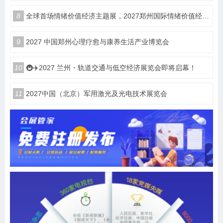
8
全球首场情绪价值经济主题展，2027郑州国际情绪价值经济博览会
9
2027 中国郑州心理疗愈与康养生活产业博览会
10
🚇✈️2027 兰州・轨道交通与低空经济展览会即将启幕！
11
2027中国（北京）军用激光及光电技术展览会